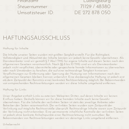
Finanzamt
Ludwigsburg
Steuernummer:
71129 / 48380
Umsatzsteuer ID:
DE 272 878 050
HAFTUNGSAUSSCHLUSS
Haftung für Inhalte
Die Inhalte unserer Seiten wurden mit größter Sorgfalt erstellt. Für die Richtigkeit,
Vollständigkeit und Aktualität der Inhalte können wir jedoch keine Gewähr übernehmen. Als
Diensteanbieter sind wir gemäß § 7 Abs.1 TMG für eigene Inhalte auf diesen Seiten nach den
allgemeinen Gesetzen verantwortlich. Nach §§ 8 bis 10 TMG sind wir als Diensteanbieter
jedoch nicht verpflichtet, übermittelte oder gespeicherte fremde Informationen zu überwachen
oder nach Umständen zu forschen, die auf eine rechtswidrige Tätigkeit hinweisen.
Verpflichtungen zur Entfernung oder Sperrung der Nutzung von Informationen nach den
allgemeinen Gesetzen bleiben hiervon unberührt. Eine diesbezügliche Haftung ist jedoch erst
ab dem Zeitpunkt der Kenntnis einer konkreten Rechtsverletzung möglich. Bei Bekanntwerden
von entsprechenden Rechtsverletzungen werden wir diese Inhalte umgehend entfernen.
Haftung für Links
Unser Angebot enthält Links zu externen Webseiten Dritter, auf deren Inhalte wir keinen
Einfluss haben. Deshalb können wir für diese fremden Inhalte auch keine Gewähr
übernehmen. Für die Inhalte der verlinkten Seiten ist stets der jeweilige Anbieter oder
Betreiber der Seiten verantwortlich. Die verlinkten Seiten wurden zum Zeitpunkt der
Verlinkung auf mögliche Rechtsverstöße überprüft. Rechtswidrige Inhalte waren zum Zeitpunkt
der Verlinkung nicht erkennbar. Eine permanente inhaltliche Kontrolle der verlinkten Seiten
ist jedoch ohne konkrete Anhaltspunkte einer Rechtsverletzung nicht zumutbar. Bei
Bekanntwerden von Rechtsverletzungen werden wir derartige Links umgehend entfernen.
Urheberrecht